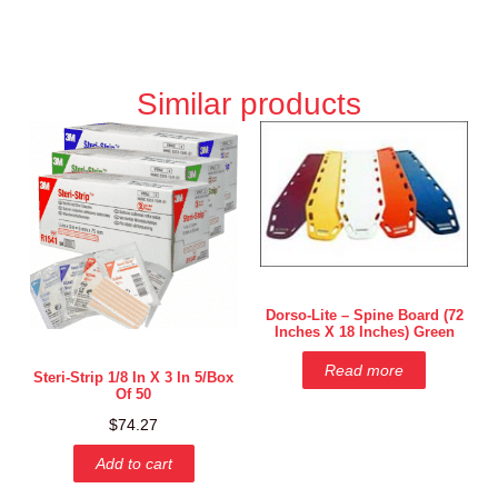
Similar products
Dorso-Lite – Spine Board (72
Inches X 18 Inches) Green
Read more
Steri-Strip 1/8 In X 3 In 5/box
Of 50
$
74.27
Add to cart