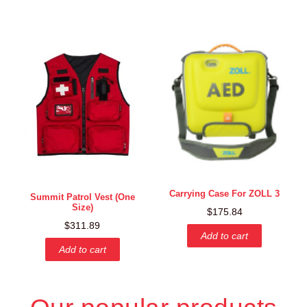
Carrying Case For ZOLL 3
Summit Patrol Vest (One
Size)
$
175.84
$
311.89
Add to cart
Add to cart