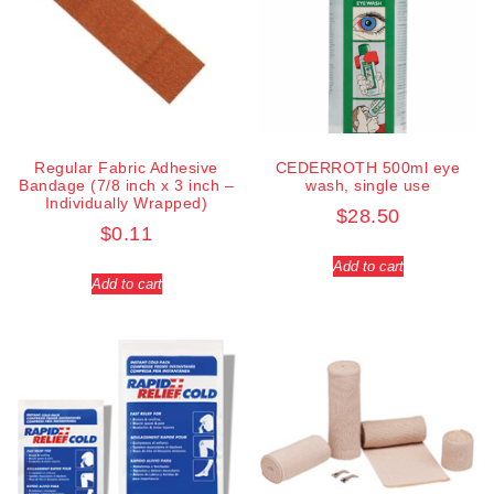
Regular Fabric Adhesive
CEDERROTH 500ml eye
Bandage (7/8 inch x 3 inch –
wash, single use
Individually Wrapped)
$
28.50
$
0.11
Add to cart
Add to cart