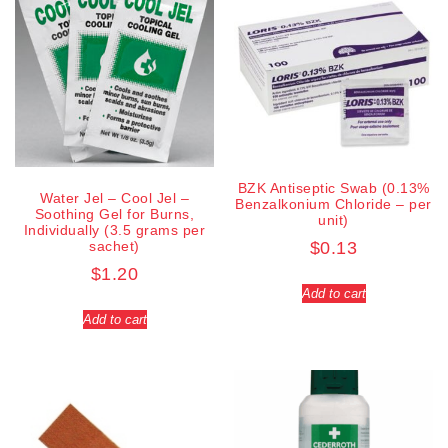
BZK Antiseptic Swab (0.13%
Water Jel – Cool Jel –
Benzalkonium Chloride – per
Soothing Gel for Burns,
unit)
Individually (3.5 grams per
sachet)
$
0.13
$
1.20
Add to cart
Add to cart