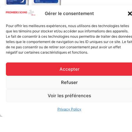
Gérer le consentement
Elastic bandage (3 inches
Rapid Relief – Instant Cold
wide)
Pack (10.2 x 15.2 cm) small
Pour offrir les meilleures expériences, nous utilisons des technologies telles
$
1.20
ice
que les témoins pour stocker et/ou accéder aux informations des appareils.
$
1.48
Le fait de consentir à ces technologies nous permettra de traiter des donnée
Add to cart
telles que le comportement de navigation ou les ID uniques sur ce site. Le fai
de ne pas consentir ou de retirer son consentement peut avoir un effet
Add to cart
négatif sur certaines caractéristiques et fonctions.
Accepter
Refuser
Voir les préférences
FAQ
Privacy Policy
Frequently asked questions