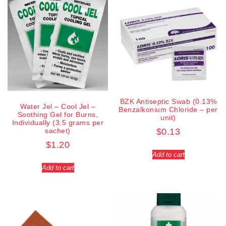
BZK Antiseptic Swab (0.13%
Water Jel – Cool Jel –
Benzalkonium Chloride – per
Soothing Gel for Burns,
unit)
Individually (3.5 grams per
sachet)
$
0.13
$
1.20
Add to cart
Add to cart