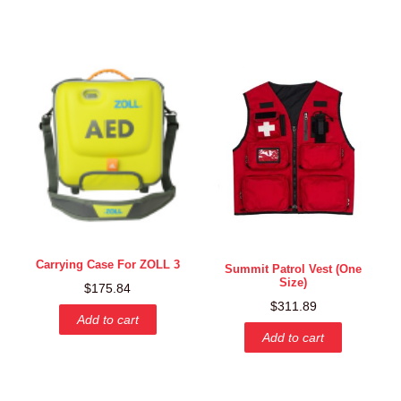
Carrying Case For ZOLL 3
Summit Patrol Vest (One
Size)
$
175.84
$
311.89
Add to cart
Add to cart