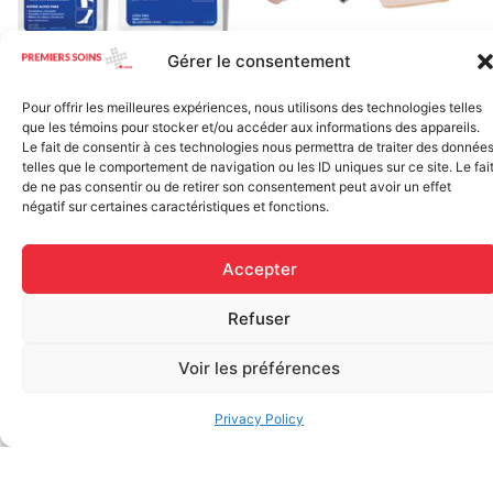
Gérer le consentement
Elastic bandage (3 inches
Rapid Relief – Instant Cold
wide)
Pack (10.2 x 15.2 cm) small
Pour offrir les meilleures expériences, nous utilisons des technologies telles
$
1.20
ice
que les témoins pour stocker et/ou accéder aux informations des appareils.
$
1.48
Le fait de consentir à ces technologies nous permettra de traiter des donnée
Add to cart
telles que le comportement de navigation ou les ID uniques sur ce site. Le fai
de ne pas consentir ou de retirer son consentement peut avoir un effet
Add to cart
négatif sur certaines caractéristiques et fonctions.
Accepter
Refuser
Voir les préférences
FAQ
Privacy Policy
Frequently asked questions