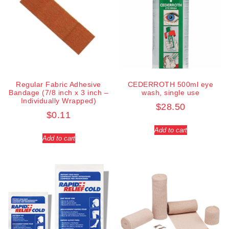
Regular Fabric Adhesive
CEDERROTH 500ml eye
Bandage (7/8 inch x 3 inch –
wash, single use
Individually Wrapped)
$
28.50
$
0.11
Add to cart
Add to cart